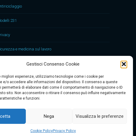
ntiriciclaggio
odelli 231
rivacy
icurezza e medicina sul lavoro
Gestisci Consenso Cookie
le migliori esperienze, utilizziamo tecnologie come i cookie per
 e/o accedere alle informazioni del dispositivo. Il consenso a queste
i permetterà di elaborare dati come il comportamento di navigazione o ID
sto sito. Non acconsentire o ritirare il consenso può influire negativamente
Contattaci
ratteristiche e funzioni.
cetta
Nega
Visualizza le preferenze
 € 10.000. |
Cookie Policy
Privacy Policy