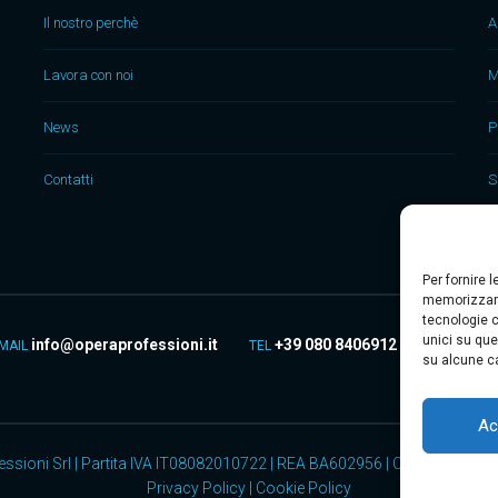
Il nostro perchè
A
Lavora con noi
M
News
P
Contatti
S
Per fornire 
memorizzare
tecnologie c
unici su que
info@operaprofessioni.it
+39 080 8406912
MAIL
TEL
su alcune ca
Ac
ssioni Srl | Partita IVA IT08082010722 | REA BA602956 | Capitale Sociale
Privacy Policy
|
Cookie Policy