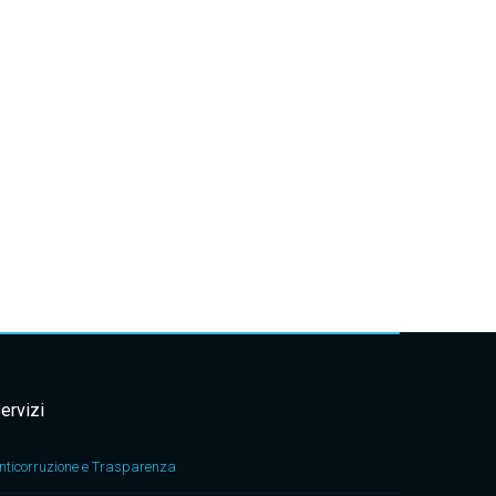
ervizi
nticorruzione e Trasparenza