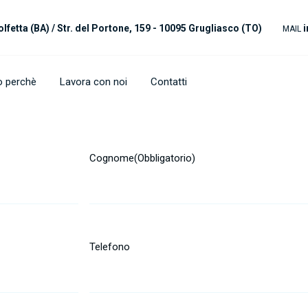
olfetta (BA) /
Str. del Portone, 159 - 10095 Grugliasco (TO)
i
MAIL
ro perchè
Lavora con noi
Contatti
Cognome
(Obbligatorio)
Telefono