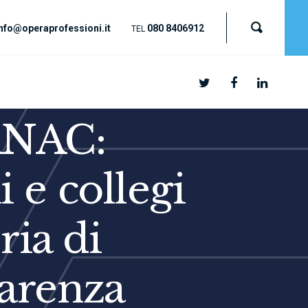
nfo@operaprofessioni.it
080 8406912
TEL
ANAC:
 e collegi
ria di
parenza