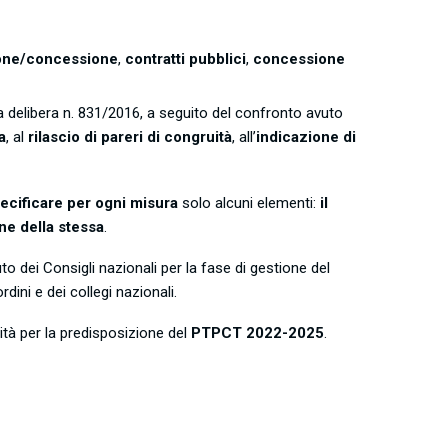
one/concessione
,
contratti pubblici
,
concessione
lla delibera n. 831/2016, a seguito del confronto avuto
a
, al
rilascio di pareri di congruità
, all’
indicazione di
ecificare per ogni misura
solo alcuni elementi:
il
ne della stessa
.
buto dei Consigli nazionali per la fase di gestione del
dini e dei collegi nazionali.
rità per la predisposizione del
PTPCT 2022-2025
.