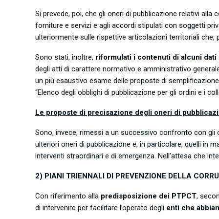
Si prevede, poi, che gli oneri di pubblicazione relativi alla
forniture e servizi e agli accordi stipulati con soggetti pr
ulteriormente sulle rispettive articolazioni territoriali ch
Sono stati, inoltre,
riformulati i contenuti di alcuni dati
degli atti di carattere normativo e amministrativo generale
un più esaustivo esame delle proposte di semplificazione in q
“Elenco degli obblighi di pubblicazione per gli ordini e i colle
Le proposte di precisazione degli oneri di pubblicazi
Sono, invece, rimessi a un successivo confronto con gli ordi
ulteriori oneri di pubblicazione e, in particolare, quelli in m
interventi straordinari e di emergenza. Nell’attesa che in
2) PIANI TRIENNALI DI PREVENZIONE DELLA COR
Con riferimento alla
predisposizione dei PTPCT
, secon
di intervenire per facilitare l’operato degli
enti che abbian