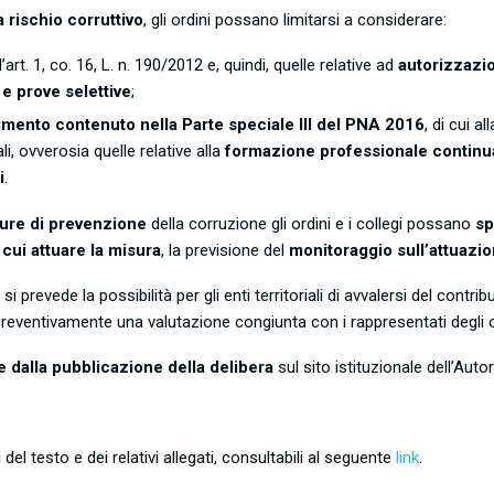
a rischio corruttivo
, gli ordini possano limitarsi a considerare:
l’art. 1, co. 16, L. n. 190/2012 e, quindi, quelle relative ad
autorizzazi
e prove selettive
;
imento contenuto nella Parte speciale III del PNA 2016
, di cui a
li, ovverosia quelle relative alla
formazione professionale continu
i
.
ure di prevenzione
della corruzione gli ordini e i collegi possano
sp
 cui attuare la misura
, la previsione del
monitoraggio sull’attuazio
i prevede la possibilità per gli enti territoriali di avvalersi del contri
 preventivamente una valutazione congiunta con i rappresentati degli or
e
dalla pubblicazione della delibera
sul sito istituzionale dell’Auto
i del testo e dei relativi allegati, consultabili al seguente
link
.