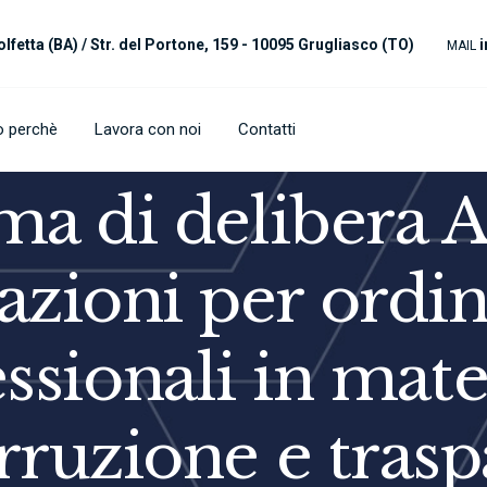
olfetta (BA) /
Str. del Portone, 159 - 10095 Grugliasco (TO)
i
MAIL
ro perchè
Lavora con noi
Contatti
ma di delibera 
azioni per ordini
ssionali in mate
rruzione e tras