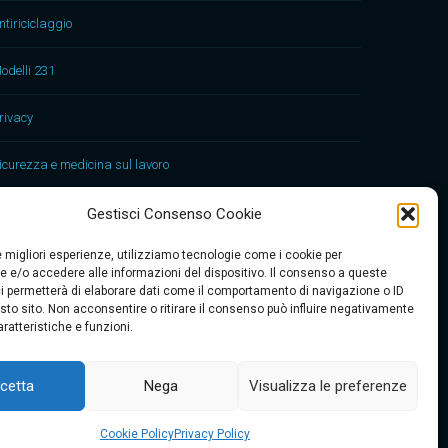
ntiriciclaggio
odelli 231
rivacy
icurezza e medicina sul lavoro
Gestisci Consenso Cookie
le migliori esperienze, utilizziamo tecnologie come i cookie per
 e/o accedere alle informazioni del dispositivo. Il consenso a queste
i permetterà di elaborare dati come il comportamento di navigazione o ID
sto sito. Non acconsentire o ritirare il consenso può influire negativamente
Contattaci
ratteristiche e funzioni.
cetta
Nega
Visualizza le preferenze
 € 10.000. |
Cookie Policy
Privacy Policy