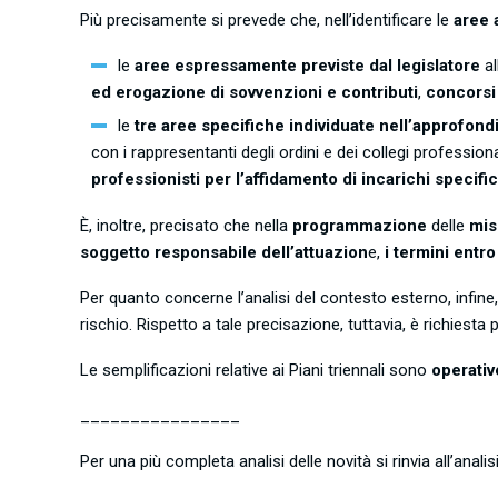
Più precisamente si prevede che, nell’identificare le
aree 
le
aree espressamente previste dal legislatore
al
ed erogazione di sovvenzioni e contributi
,
concorsi 
le
tre aree specifiche individuate nell’approfond
con i rappresentanti degli ordini e dei collegi professiona
professionisti per l’affidamento di incarichi specific
È, inoltre, precisato che nella
programmazione
delle
mis
soggetto responsabile dell’attuazion
e,
i termini entro
Per quanto concerne l’analisi del contesto esterno, infine, s
rischio. Rispetto a tale precisazione, tuttavia, è richiesta
Le semplificazioni relative ai Piani triennali sono
operativ
________________
Per una più completa analisi delle novità si rinvia all’analis