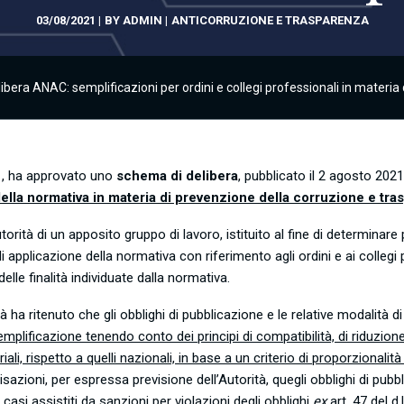
03/08/2021
BY
ADMIN
ANTICORRUZIONE E TRASPARENZA
bera ANAC: semplificazioni per ordini e collegi professionali in materia
21, ha approvato uno
schema di delibera
, pubblicato il 2 agosto 202
ella normativa in materia di prevenzione della corruzione e tras
orità di un apposito gruppo di lavoro, istituito al fine di determinare 
 applicazione della normativa con riferimento agli ordini e ai collegi
 delle finalità individuate dalla normativa.
tà ha ritenuto che gli obblighi di pubblicazione e le relative modalità di 
emplificazione tenendo conto dei principi di compatibilità, di riduzio
toriali, rispetto a quelli nazionali, in base a un criterio di proporzionali
isazioni, per espressa previsione dell’Autorità, quegli obblighi di pubb
 casi assistiti da sanzioni per violazioni degli obblighi
ex
art. 47 del d.