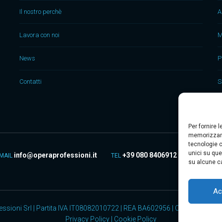
Il nostro perchè
A
Lavora con noi
M
News
P
Contatti
S
Per fornire 
memorizzare
tecnologie c
unici su que
info@operaprofessioni.it
+39 080 8406912
MAIL
TEL
su alcune ca
Ac
ssioni Srl | Partita IVA IT08082010722 | REA BA602956 | Capitale Sociale
Privacy Policy
|
Cookie Policy