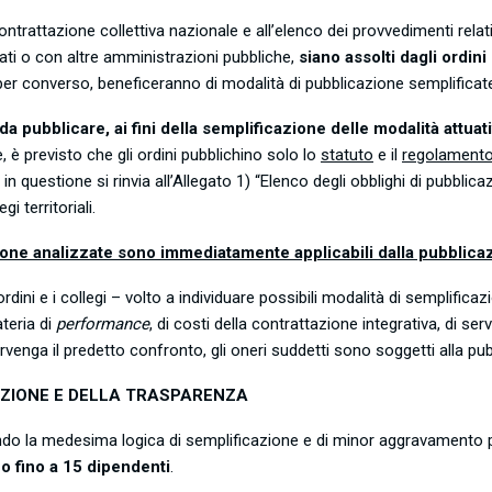
 contrattazione collettiva nazionale e all’elenco dei provvedimenti relati
ivati o con altre amministrazioni pubbliche,
siano assolti dagli ordini 
e, per converso, beneficeranno di modalità di pubblicazione semplificat
 da pubblicare, ai fini della semplificazione delle modalità attuat
, è previsto che gli ordini pubblichino solo lo
statuto
e il
regolamento
uestione si rinvia all’Allegato 1) “Elenco degli obblighi di pubblicazion
gi territoriali.
one analizzate sono immediatamente applicabili dalla pubblicazion
ni e i collegi – volto a individuare possibili modalità di semplificazion
ateria di
performance
, di costi della contrattazione integrativa, di serv
tervenga il predetto confronto, gli oneri suddetti sono soggetti alla p
RUZIONE E DELLA TRASPARENZA
do la medesima logica di semplificazione e di minor aggravamento per g
o fino a 15 dipendenti
.