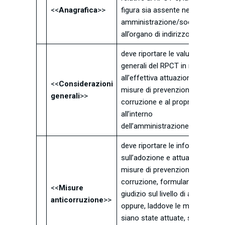
<<
Anagrafica
>>
figura sia assente nella
amministrazione/società/ente,
all’organo di indirizzo
deve riportare le valutazioni
generali del RPCT in merito
all’effettiva attuazione delle
<<
Considerazioni
misure di prevenzione della
generali
>>
corruzione e al proprio ruolo
all’interno
dell’amministrazione/società/e
deve riportare le informazioni
sull’adozione e attuazione delle
misure di prevenzione della
corruzione, formulando un
<<
Misure
giudizio sul livello di adempime
anticorruzione
>>
oppure, laddove le misure non
siano state attuate, sulle